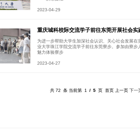
为培养更
会同时借
教室成功
2023-05-
出国留
出国指南
是计划在
程往下看
2023-05-