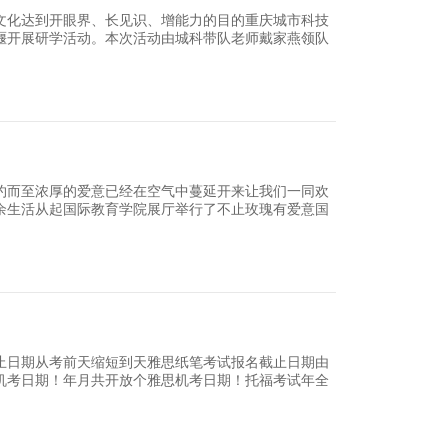
育学院首届艺术节即将来临，你准备好了
端化、国际化、个性化的办学理念提高国际班学生
美行思远将于举办重庆城市科技学院国教学院首届
集培
12
2023年度世界大学排名发布
大学排名中心发布了年版全球强院校榜单。这是全
校上榜。大家对这个排名可能比较陌生相比以及等
份排