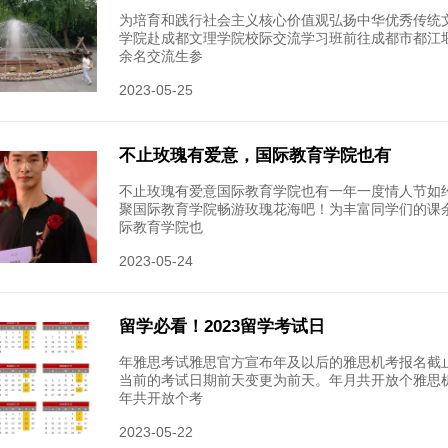
国际教
为践行高
学院联合
划、作品
2023-06-
CWUR
近期世界
国共所院
名。但这