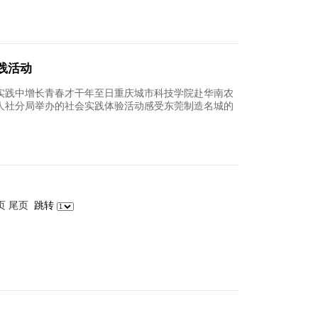
高层次的优秀人才贯彻落实高端化、国际化、个性
助其优质资源引领青年在从事工艺活动中探寻人生
举办
16
学需要准备什么？今天，它来了！
出国流程注意事项一览如果你收获到了满意的准备
国外学习一个月、一个学期还是整个学年这份留学
办护
11