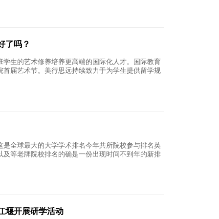
2
雅思奖学金获得者王哲同学专访
管理学院级工程造价雅思情况英国：卡迪夫大学排
梦寐以求的学校离不开时间的堆积和付出的个人努
子坐
14