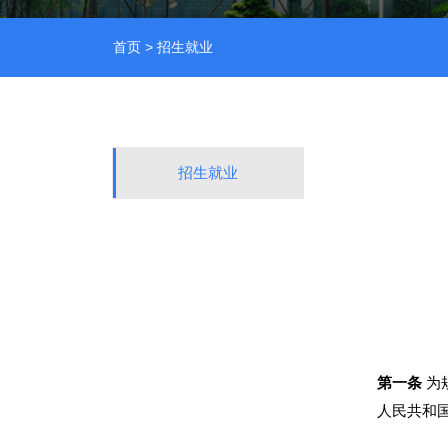
招生就业
首页
>
招生就业
招生就业