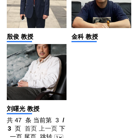
殷俊 教授
金科 教授
刘曙光 教授
共
47
条 当前第
3
/
3
页
首页
上一页
下
一页
尾页
跳转