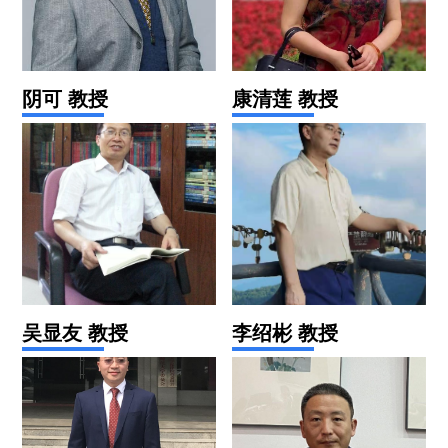
阴可 教授
康清莲 教授
吴显友 教授
李绍彬 教授