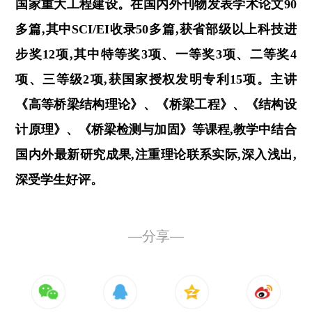
国家重大工程建设。在国内外刊物发表学术论文
9
0
多篇,其中
SCI/EI收录
5
0
多篇,获省部级以上科技进
步奖
12
项,其中特等奖
3
项、一等奖
3
项、二等奖
4
项、三等级
2
项,获国家授权发明专利
1
5
项。主讲
《高等桥梁结构理论》、《桥梁工程》、《结构设
计原理》、《桥梁检测与加固》等课程,教学中结合
国内外最新研究成果,注重理论联系实际,深入浅出,
深受学生好评。
—分享—