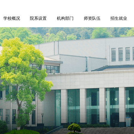
首页
学校概况
院系设置